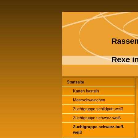
Rassem
Rexe in
Startseite
Karten basteln
Meerschweinchen
Zuchtgruppe schildpatt-weiß
Zuchtgruppe schwarz-weiß
Zuchtgruppe schwarz-buff-
weiß