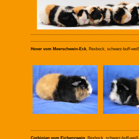
Hover vom Meerschwein-Eck
, Rexbock, schwarz-buff-weiß
Corbinian vom Eichenzweig
, Rexbock, schwarz-buff-weiß