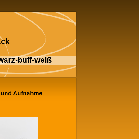
Eck
warz-buff-weiß
g und Aufnahme