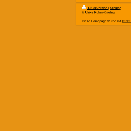
Druckversion
|
Sitemap
© Ulrike Ruhm-Knieling
Diese Homepage wurde mit
IONOS