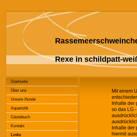
Rassemeerschweinch
Rexe in schildpatt-we
Startseite
Über uns
Mit einem U
entschieden
Unsere Hunde
Inhalte der 
Aquaristik
so das LG -
ausdrücklic
Gästebuch
ausdrücklic
Kontakt
Inhalte der
hiermit ausd
Links